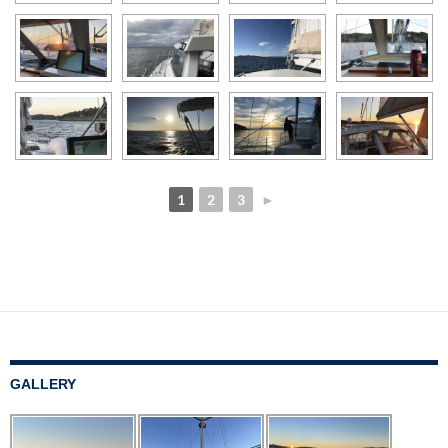
1
2
3
►
GALLERY