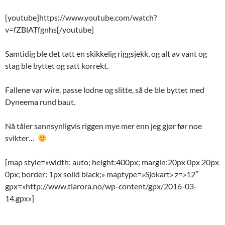
[youtube]https://www.youtube.com/watch?
v=fZBlATfgnhs[/youtube]
Samtidig ble det tatt en skikkelig riggsjekk, og alt av vant og
stag ble byttet og satt korrekt.
Fallene var wire, passe lodne og slitte, så de ble byttet med
Dyneema rund baut.
Nå tåler sannsynligvis riggen mye mer enn jeg gjør før noe
svikter…
[map style=»width: auto; height:400px; margin:20px 0px 20px
0px; border: 1px solid black;» maptype=»Sjokart» z=»12″
gpx=»http://www.tiarora.no/wp-content/gpx/2016-03-
14.gpx»]