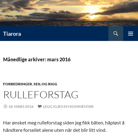
Hopp
til
innhold
Søk
Tiarora
PRIMÆ
Månedlige arkiver: mars 2016
FORBEDRINGER
,
SEIL OG RIGG
RULLEFORSTAG
18. MARS 2016
LEGG IGJEN EN KOMMENTAR
Har ønsket meg rulleforstag siden jeg fikk båten, håpløst å
håndtere forseilet alene uten når det blir litt vind.