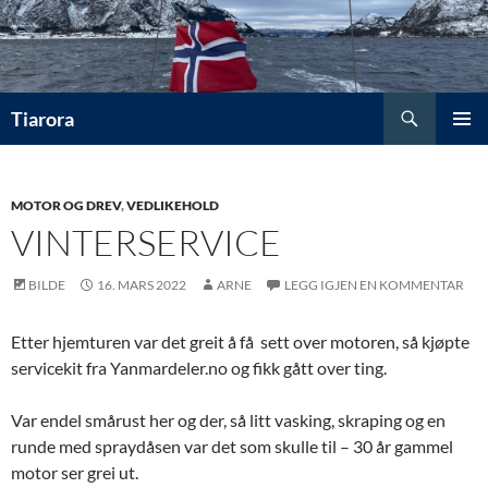
Hopp
til
innhold
Søk
Tiarora
PRIMÆ
MOTOR OG DREV
,
VEDLIKEHOLD
VINTERSERVICE
BILDE
16. MARS 2022
ARNE
LEGG IGJEN EN KOMMENTAR
Etter hjemturen var det greit å få sett over motoren, så kjøpte
servicekit fra Yanmardeler.no og fikk gått over ting.
Var endel smårust her og der, så litt vasking, skraping og en
runde med spraydåsen var det som skulle til – 30 år gammel
motor ser grei ut.