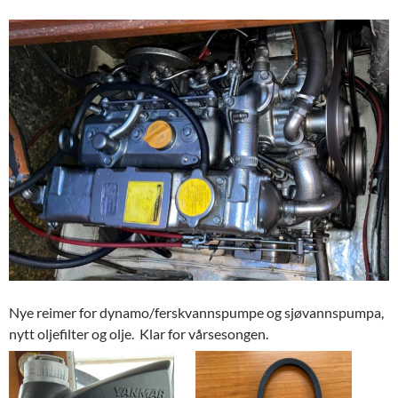
Nye reimer for dynamo/ferskvannspumpe og sjøvannspumpa,
nytt oljefilter og olje. Klar for vårsesongen.