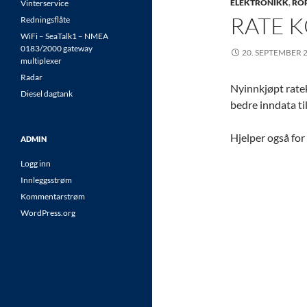
ELEKTRONIKK
,
ROR
Vinterservice
RATE 
Redningsflåte
WiFi – SeaTalk1 – NMEA
0183/2000 gateway
20. SEPTEMBER 
multiplexer
Radar
Nyinnkjøpt ratek
Diesel dagtank
bedre inndata ti
Hjelper også for
ADMIN
Logg inn
Innleggsstrøm
Kommentarstrøm
WordPress.org