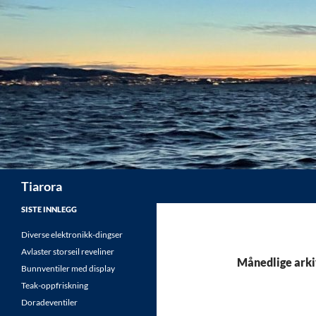
Hopp
til
innhold
Søk
Tiarora
SISTE INNLEGG
Diverse elektronikk-dingser
Avlaster storseil reveliner
Månedlige arki
Bunnventiler med display
Teak-oppfriskning
Doradeventiler