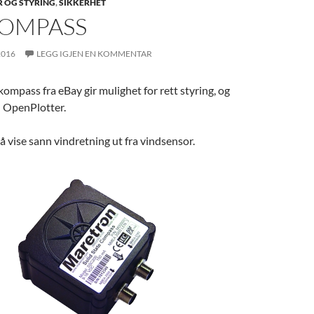
 OG STYRING
,
SIKKERHET
KOMPASS
2016
LEGG IGJEN EN KOMMENTAR
ompass fra eBay gir mulighet for rett styring, og
l OpenPlotter.
 å vise sann vindretning ut fra vindsensor.