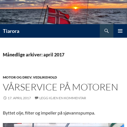
Hopp
til
innhold
Søk
Tiarora
PRIMÆ
Månedlige arkiver: april 2017
MOTOR OG DREV
,
VEDLIKEHOLD
VÅRSERVICE PÅ MOTOREN
17. APRIL 2017
LEGG IGJEN EN KOMMENTAR
Byttet olje, filter og impeller på sjøvannspumpa.