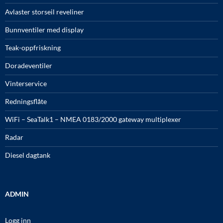
Avlaster storseil reveliner
Bunnventiler med display
Teak-oppfriskning
Doradeventiler
Vinterservice
Redningsflåte
WiFi – SeaTalk1 – NMEA 0183/2000 gateway multiplexer
Radar
Diesel dagtank
ADMIN
Logg inn