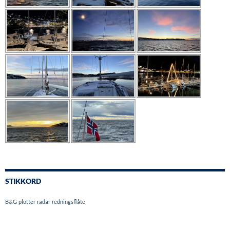
STIKKORD
B&G
plotter
radar
redningsflåte