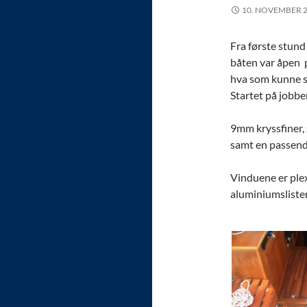
10. NOVEMBER 
Fra første stund
båten var åpen p
hva som kunne s
Startet på jobbe
9mm kryssfiner,
samt en passend
Vinduene er plex
aluminiumslister