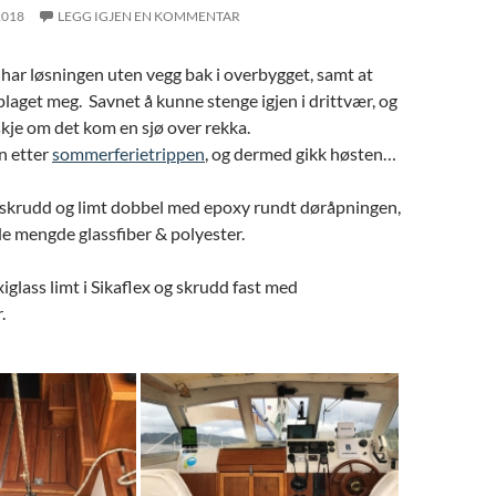
2018
LEGG IGJEN EN KOMMENTAR
 har løsningen uten vegg bak i overbygget, samt at
laget meg. Savnet å kunne stenge igjen i drittvær, og
kje om det kom en sjø over rekka.
n etter
sommerferietrippen
, og dermed gikk høsten…
 skrudd og limt dobbel med epoxy rundt døråpningen,
e mengde glassfiber & polyester.
iglass limt i Sikaflex og skrudd fast med
.