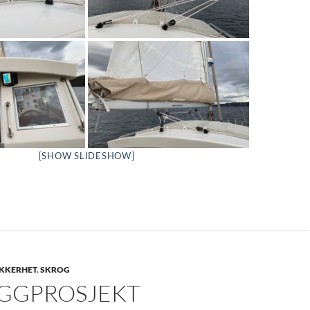
[SHOW SLIDESHOW]
IKKERHET
,
SKROG
GGPROSJEKT