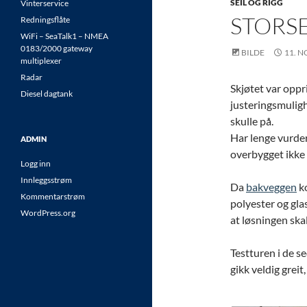
SEIL OG RIGG
Vinterservice
STORS
Redningsflåte
WiFi – SeaTalk1 – NMEA
0183/2000 gateway
BILDE
11. 
multiplexer
Radar
Skjøtet var oppri
Diesel dagtank
justeringsmuligh
skulle på.
Har lenge vurder
ADMIN
overbygget ikke v
Logg inn
Innleggsstrøm
Da
bakveggen
ko
Kommentarstrøm
polyester og gla
WordPress.org
at løsningen ska
Testturen i de s
gikk veldig greit