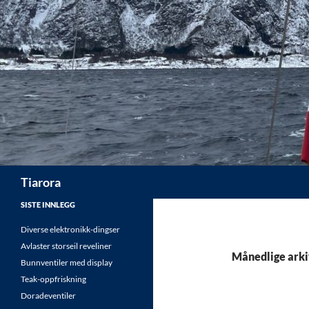
Hopp
til
innhold
Søk
Tiarora
SISTE INNLEGG
Diverse elektronikk-dingser
Avlaster storseil reveliner
Månedlige ark
Bunnventiler med display
Teak-oppfriskning
Doradeventiler