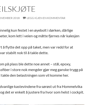
EILSKJØTE
NOVEMBER 2018
LEGG IGJEN EN KOMMENTAR
nnelig kun festet i en øyebolt i dørken, dårlige
eter, kom lett i veien og måtte fjernes når kalesjen
t å flytte det opp på taket, men var redd for at
ar stabilt nok til å takle dette.
m på plass ble dette noe annet – stål, epoxy,
ssfiber i store nok mengder gjør meg ganske trygg på
l takle den belastningen som vil komme her.
edvanlige kastevindene fra sørøst ut fra Hommelvika
, og det er enkelt å justere fra hvor som helst i cockpit.