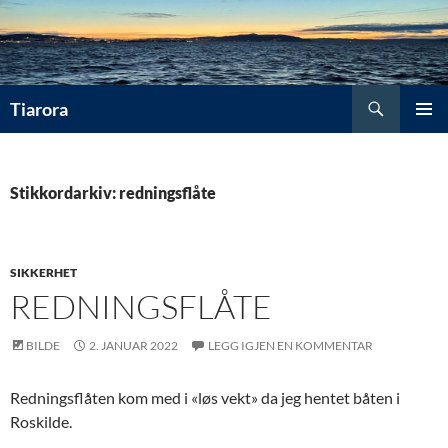
Hopp
til
innhold
Søk
Tiarora
PRIMÆ
Stikkordarkiv: redningsflåte
SIKKERHET
REDNINGSFLÅTE
BILDE
2. JANUAR 2022
LEGG IGJEN EN KOMMENTAR
Redningsflåten kom med i «løs vekt» da jeg hentet båten i
Roskilde.