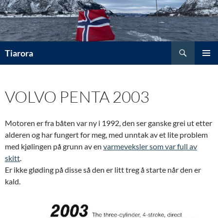
Hopp
til
innhold
Søk
Tiarora
PRIMÆ
VOLVO PENTA 2003
Motoren er fra båten var ny i 1992, den ser ganske grei ut etter
alderen og har fungert for meg, med unntak av et lite problem
med kjølingen på grunn av en
varmeveksler som var full av
skitt
.
Er ikke gløding på disse så den er litt treg å starte når den er
kald.