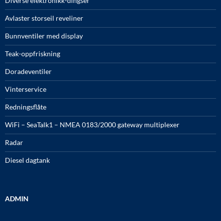
Diverse elektronikk-dingser
Avlaster storseil reveliner
Bunnventiler med display
Teak-oppfriskning
Doradeventiler
Vinterservice
Redningsflåte
WiFi – SeaTalk1 – NMEA 0183/2000 gateway multiplexer
Radar
Diesel dagtank
ADMIN