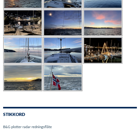
STIKKORD
B&G
plotter
radar
redningsflåte