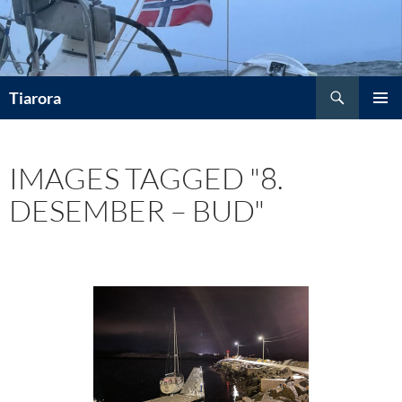
Hopp
til
innhold
Søk
Tiarora
PRIMÆ
IMAGES TAGGED "8.
DESEMBER – BUD"